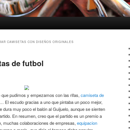
AR CAMISETAS CON DISEÑOS ORIGINALES
as de futbol
o que pudimos y empezamos con las rifas,
camiseta de
a… El escudo gracias a uno que pintaba un poco mejor,
 dura muy poco el balón al Guijuelo, aunque se sienten
tido. En resumen, creo que el partido es un premio a
, muchas colaboraciones de empresas,
equipacion
rse o morir , que diría el famoso dicho popular.