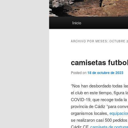
Menú
Inicio
principal
ARCHIVO POR MESES:
OCTUBRE 
camisetas futbol
Posted on
18 de octubre de 2023
“Nos han desbordado todas las
el club en este tiempo, figura
COVID-19, que recoge toda la 
provincia de Cádiz “para conve
organismos locales,
equipacion
se realizaron casi 500 pedidos
Cádiz CF,
camiseta de portuga