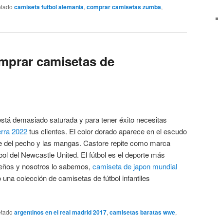
etado
camiseta futbol alemania
,
comprar camisetas zumba
,
mprar camisetas de
está demasiado saturada y para tener éxito necesitas
erra 2022
tus clientes. El color dorado aparece en el escudo
ore del pecho y las mangas. Castore repite como marca
bol del Newcastle United. El fútbol es el deporte más
ueños y nosotros lo sabemos,
camiseta de japon mundial
una colección de camisetas de fútbol infantiles
etado
argentinos en el real madrid 2017
,
camisetas baratas wwe
,