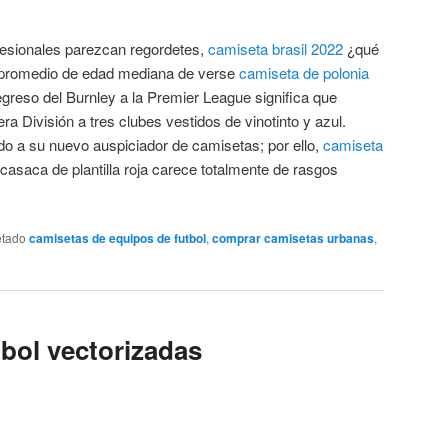
ofesionales parezcan regordetes,
camiseta brasil 2022
¿qué
e promedio de edad mediana de verse
camiseta de polonia
regreso del Burnley a la Premier League significa que
División a tres clubes vestidos de vinotinto y azul.
do a su nuevo auspiciador de camisetas; por ello,
camiseta
casaca de plantilla roja carece totalmente de rasgos
etado
camisetas de equipos de futbol
,
comprar camisetas urbanas
,
tbol vectorizadas