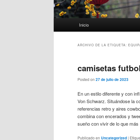
Menú
Inicio
principal
ARCHIVO DE LA ETIQUETA:
EQUIP
camisetas futbo
Posted on
27 de julio de 2023
En un estilo diferente y con in
Von Schwarz. Situándose la co
referencias retro y aires cow
combina con encerados y tweed
sueño con vivir de lo que más 
Publicado en
Uncategorized
|
Etiqu