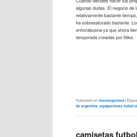
Cuando decides hacer tus pro
algunas dudas. El negocio de
relativamente bastante tiempo
ha sobresaturado bastante. Los
enhorabuena ya que ahora tien
temporada creadas por Nike.
Publicado en
Uncategorized
|
Etiqu
de argentina
,
equipaciones futbol 
camisetas futbol 