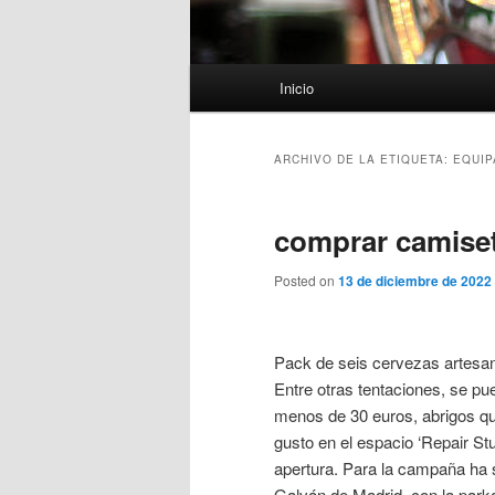
Menú
Inicio
principal
ARCHIVO DE LA ETIQUETA:
EQUIP
comprar camiset
Posted on
13 de diciembre de 2022
Pack de seis cervezas artesa
Entre otras tentaciones, se p
menos de 30 euros, abrigos qu
gusto en el espacio ‘Repair Stu
apertura. Para la campaña ha s
Galván de Madrid, con la parka