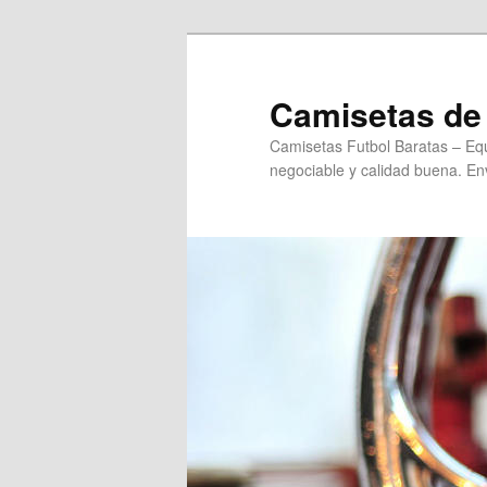
Ir
Ir
al
al
contenido
contenido
Camisetas de 
principal
secundario
Camisetas Futbol Baratas – Equ
negociable y calidad buena. Env