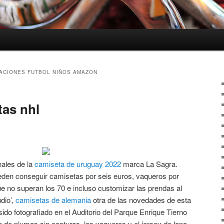
ACIONES FUTBOL NIÑOS AMAZON
as nhl
nales de la
camiseta de uruguay 2022
marca La Sagra.
ueden conseguir camisetas por seis euros, vaqueros por
e no superan los 70 e incluso customizar las prendas al
dio’,
camisetas de alemania
otra de las novedades de esta
ido fotografiado en el Auditorio del Parque Enrique Tierno
 de plumas sin costuras, los vaqueros y el jersey de lana