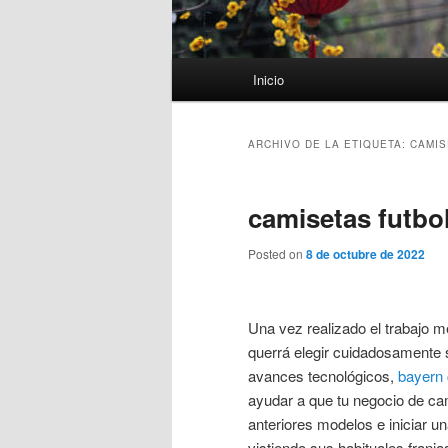
Menú
Inicio
principal
ARCHIVO DE LA ETIQUETA:
CAMIS
camisetas futbo
Posted on
8 de octubre de 2022
Una vez realizado el trabajo 
querrá elegir cuidadosamente 
avances tecnológicos,
bayern
ayudar a que tu negocio de ca
anteriores modelos e iniciar u
vistiendo sus habituales franj