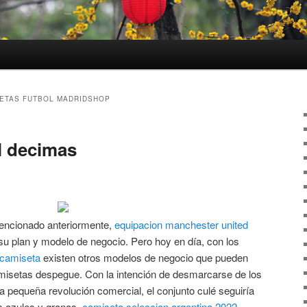
ETAS FUTBOL MADRIDSHOP
l decimas
mencionado anteriormente,
equipacion manchester united
su plan y modelo de negocio. Pero hoy en día, con los
 camiseta
existen otros modelos de negocio que pueden
misetas despegue. Con la intención de desmarcarse de los
na pequeña revolución comercial, el conjunto culé seguiría
as azules y granas,
camiseta seleccion argentina 2022