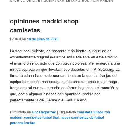
ARCHIVO DE LA ETIQUETA:
CAMISETA FUTBOL IRON MAIDEN
opiniones madrid shop
camisetas
Posted on
13 de junio de 2023
La segunda, celeste, es bastante más bonita, aunque no es
excesivamente original (veremos más adelante en este artículo
el mismo diseño, sólo que con otros colores). Me recuerda a una
mítica equipación que llevaba hace décadas el IFK Goteborg. La
firma toledana ha creado una camiseta en la que las franjas del
equipo barcelonés han desaparecido para dar paso a una mega-
franja central que se estrecha conforme baja hacia el pantalón y
que, como algunos hinchas han apuntado, podría ser
perfectamente la del Getafe o el Real Oviedo.
Publicado en
Uncategorized
|
Etiquetado
camiseta futbol iron
maiden
,
camisetas futbol thai
,
hacer camisetas de futbol
personalizadas