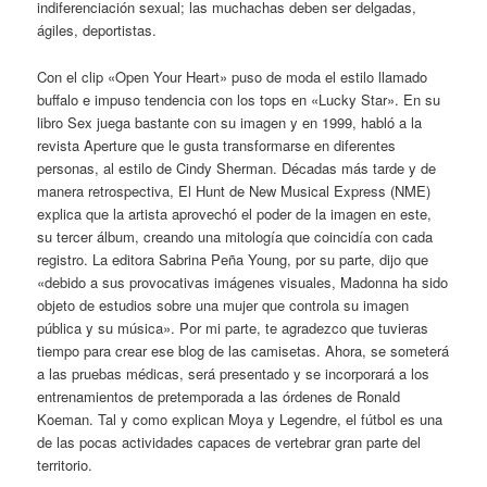
indiferenciación sexual; las muchachas deben ser delgadas,
ágiles, deportistas.
Con el clip «Open Your Heart» puso de moda el estilo llamado
buffalo e impuso tendencia con los tops en «Lucky Star». En su
libro Sex juega bastante con su imagen y en 1999, habló a la
revista Aperture que le gusta transformarse en diferentes
personas, al estilo de Cindy Sherman. Décadas más tarde y de
manera retrospectiva, El Hunt de New Musical Express (NME)
explica que la artista aprovechó el poder de la imagen en este,
su tercer álbum, creando una mitología que coincidía con cada
registro. La editora Sabrina Peña Young, por su parte, dijo que
«debido a sus provocativas imágenes visuales, Madonna ha sido
objeto de estudios sobre una mujer que controla su imagen
pública y su música». Por mi parte, te agradezco que tuvieras
tiempo para crear ese blog de las camisetas. Ahora, se someterá
a las pruebas médicas, será presentado y se incorporará a los
entrenamientos de pretemporada a las órdenes de Ronald
Koeman. Tal y como explican Moya y Legendre, el fútbol es una
de las pocas actividades capaces de vertebrar gran parte del
territorio.