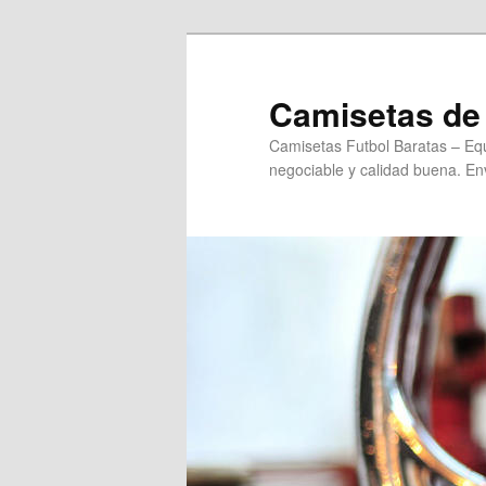
Ir
al
contenido
Camisetas de 
principal
Camisetas Futbol Baratas – Equ
negociable y calidad buena. Env