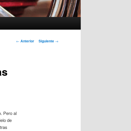
Navegación
←
Anterior
Siguiente
→
de
entradas
as
. Pero al
elo de
tras