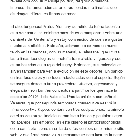
revelar otra con un mensaje político, religioso o personal
impreso. Estamos además en otras tiendas multimarca, que
distribuyen diferentes firmas de moda.
El director general Mateu Alemany se refirió de forma lacónica
esta semana a las celebraciones de esta campaña: «Habrá una
camiseta del Centenario y estoy convencido de que va a gustar
mucho a la afición». Este año, además, se estrena un nuevo
tejido en las prendas, con un material, el ‘elastane’, que utiliza
las últimas tecnologías en materia transpirable y ligereza y que
están basadas en la ropa del rugby. Entonces, sus colecciones
sirven también para ver la evolución de este deporte. Un partido
en tres fascículos y no todos relacionados con el deporte. Según
se asegura desde la firma proveedora, «fuerza, agresividad y
elegancia» son los tres conceptos a partir de los que nace la
colección 2010/11 del Valencia. Para la próxima campaña el
Valencia, que por segunda temporada consecutiva vestirá la
firma deportiva Kappa, contará con tres equipaciones, la primera
de ellas con su ya tradicional camiseta blanca y pantalón negro.
No aparece, sin embargo, en este diseño el patrocinador oficial
de la camiseta -como sí en la de otros equipos en el mismo sitio
web- y que firmó hasta 2019 precisamente para lucir en la parte