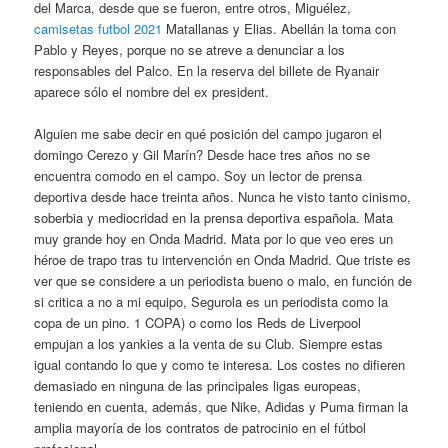
del Marca, desde que se fueron, entre otros, Miguélez,
camisetas futbol 2021
Matallanas y Elias. Abellán la toma con
Pablo y Reyes, porque no se atreve a denunciar a los
responsables del Palco. En la reserva del billete de Ryanair
aparece sólo el nombre del ex president.
Alguien me sabe decir en qué posición del campo jugaron el
domingo Cerezo y Gil Marín? Desde hace tres años no se
encuentra comodo en el campo. Soy un lector de prensa
deportiva desde hace treinta años. Nunca he visto tanto cinismo,
soberbia y mediocridad en la prensa deportiva española. Mata
muy grande hoy en Onda Madrid. Mata por lo que veo eres un
héroe de trapo tras tu intervención en Onda Madrid. Que triste es
ver que se considere a un periodista bueno o malo, en función de
si critica a no a mi equipo, Segurola es un periodista como la
copa de un pino. 1 COPA) o como los Reds de Liverpool
empujan a los yankies a la venta de su Club. Siempre estas
igual contando lo que y como te interesa. Los costes no difieren
demasiado en ninguna de las principales ligas europeas,
teniendo en cuenta, además, que Nike, Adidas y Puma firman la
amplia mayoría de los contratos de patrocinio en el fútbol