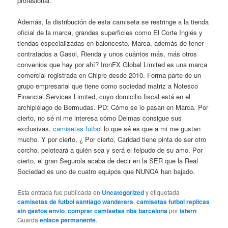
profesional.
Además, la distribución de esta camiseta se restringe a la tienda
oficial de la marca, grandes superficies como El Corte Inglés y
tiendas especializadas en baloncesto. Marca, además de tener
contratados a Gasol, Rienda y unos cuántos más, más otros
convenios que hay por ahí? IronFX Global Limited es una marca
comercial registrada en Chipre desde 2010. Forma parte de un
grupo empresarial que tiene como sociedad matriz a Notesco
Financial Services Limited, cuyo domicilio fiscal está en el
archipiélago de Bermudas. PD: Cómo se lo pasan en Marca. Por
cierto, no sé ni me interesa cómo Delmas consigue sus
exclusivas,
camisetas futbol
lo que sé es que a mi me gustan
mucho. Y por cierto, ¿ Por cierto, Caridad tiene pinta de ser otro
corcho, peloteará a quién sea y será el felpudo de su amo. Por
cierto, el gran Segurola acaba de decir en la SER que la Real
Sociedad es uno de cuatro equipos que NUNCA han bajado.
Esta entrada fue publicada en
Uncategorized
y etiquetada
camisetas de futbol santiago wanderers
,
camisetas futbol replicas
sin gastos envio
,
comprar camisetas nba barcelona
por
istern
.
Guarda
enlace permanente
.