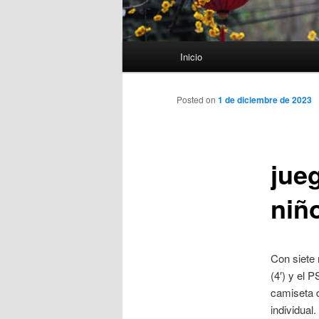
Menú
Inicio
principal
Posted on
1 de diciembre de 2023
jue
niñ
Con siete 
(4′) y el P
camiseta d
individua