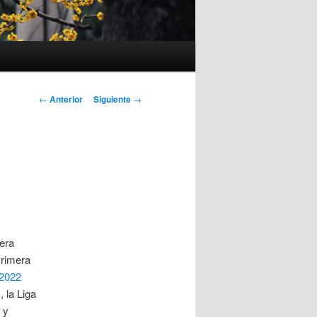
Navegación
←
Anterior
Siguiente
→
de
entradas
cera
Primera
 2022
 la Liga
 y