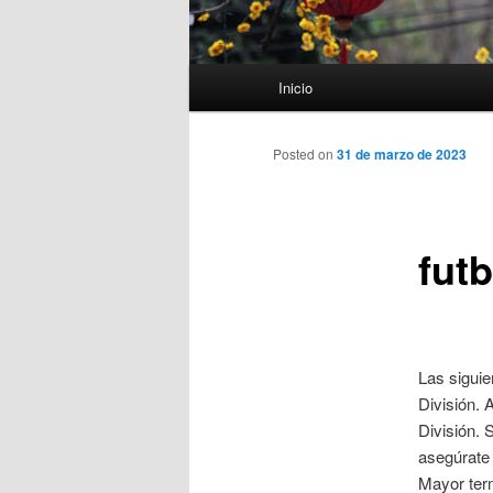
Menú
Inicio
principal
Posted on
31 de marzo de 2023
futb
Las siguie
División. 
División. 
asegúrate 
Mayor ter