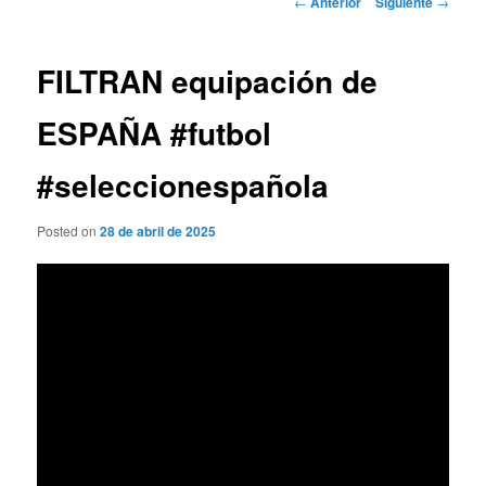
←
Anterior
Siguiente
→
de
entradas
FILTRAN equipación de
ESPAÑA #futbol
#seleccionespañola
Posted on
28 de abril de 2025