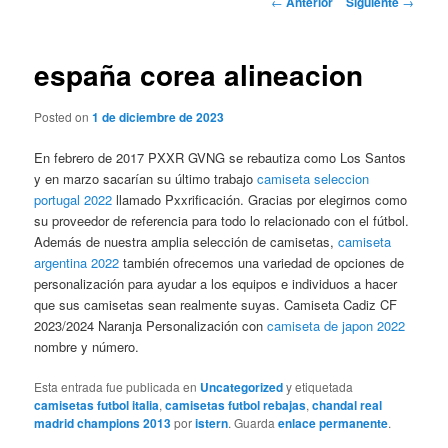
←
Anterior
Siguiente
→
de
entradas
españa corea alineacion
Posted on
1 de diciembre de 2023
En febrero de 2017 PXXR GVNG se rebautiza como Los Santos
y en marzo sacarían su último trabajo
camiseta seleccion
portugal 2022
llamado Pxxrificación. Gracias por elegirnos como
su proveedor de referencia para todo lo relacionado con el fútbol.
Además de nuestra amplia selección de camisetas,
camiseta
argentina 2022
también ofrecemos una variedad de opciones de
personalización para ayudar a los equipos e individuos a hacer
que sus camisetas sean realmente suyas. Camiseta Cadiz CF
2023/2024 Naranja Personalización con
camiseta de japon 2022
nombre y número.
Esta entrada fue publicada en
Uncategorized
y etiquetada
camisetas futbol italia
,
camisetas futbol rebajas
,
chandal real
madrid champions 2013
por
istern
. Guarda
enlace permanente
.