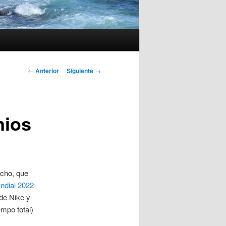
Navegación
←
Anterior
Siguiente
→
de
entradas
nios
echo, que
ndial 2022
de Nike y
empo total)