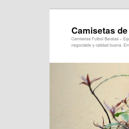
Ir
al
contenido
Camisetas de 
principal
Camisetas Futbol Baratas – Equ
negociable y calidad buena. Env