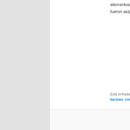
elementos 
fueron asi
Esta entrad
baratas
,
co