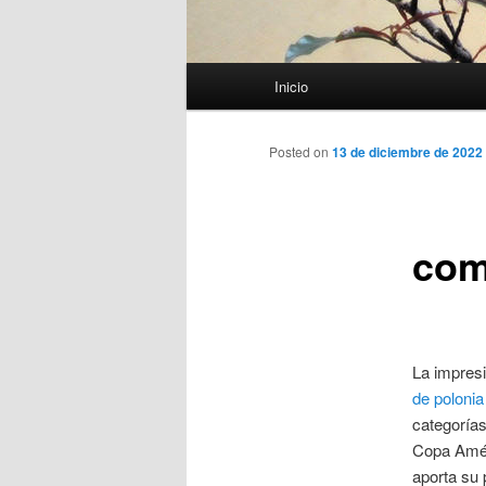
Menú
Inicio
principal
Posted on
13 de diciembre de 2022
com
La impresi
de polonia
categoría
Copa Améri
aporta su 