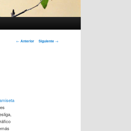
Navegación
←
Anterior
Siguiente
→
de
entradas
amiseta
tes
sliga,
ráfico
demás