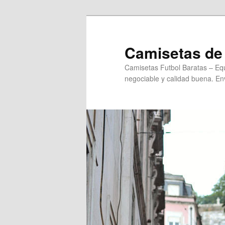
Ir
al
contenido
Camisetas de 
principal
Camisetas Futbol Baratas – Equ
negociable y calidad buena. Env