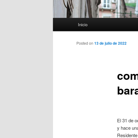
Menú
Inicio
principal
Posted on
13 de julio de 2022
com
bar
El 31 de o
y hace una
Residente 