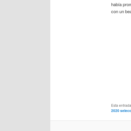
había prom
con un bea
Esta entrad
2020 selec