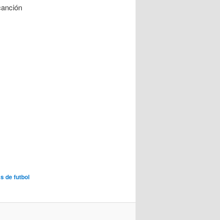
canción
s de futbol