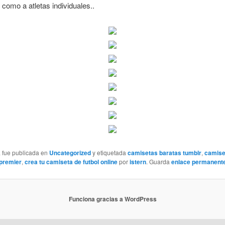
 como a atletas individuales..
a fue publicada en
Uncategorized
y etiquetada
camisetas baratas tumblr
,
camise
 premier
,
crea tu camiseta de futbol online
por
istern
. Guarda
enlace permanent
Funciona gracias a WordPress