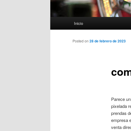
Menú
Inicio
principal
Posted on
28 de febrero de 2023
com
Parece un 
pixelada r
prendas de
empresa es
venta dire