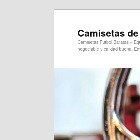
Ir
al
contenido
Camisetas de 
principal
Camisetas Futbol Baratas – Equ
negociable y calidad buena. Env