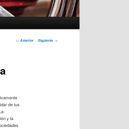
Navegación
←
Anterior
Siguiente
→
de
entradas
ia
sivamente
idar de tus
La
ón y la
sociedades