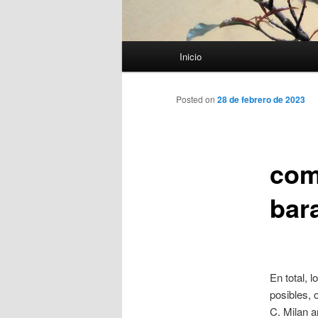
Menú
Inicio
principal
Posted on
28 de febrero de 2023
com
bara
En total, 
posibles, 
C. Milan a