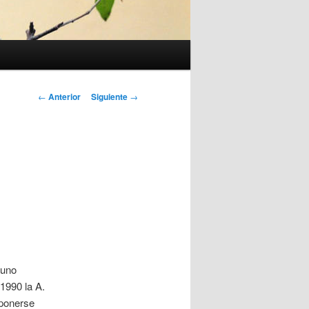
Navegación
←
Anterior
Siguiente
→
de
entradas
 uno
1990 la A.
mponerse