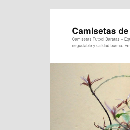
Ir
al
contenido
Camisetas de 
principal
Camisetas Futbol Baratas – Equ
negociable y calidad buena. Env