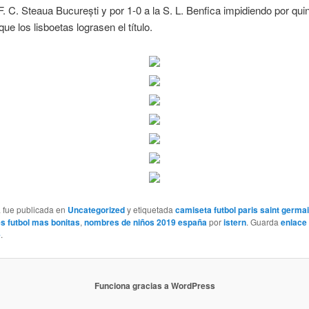
 F. C. Steaua București y por 1-0 a la S. L. Benfica impidiendo por qui
 que los lisboetas lograsen el título.
a fue publicada en
Uncategorized
y etiquetada
camiseta futbol paris saint germa
s futbol mas bonitas
,
nombres de niños 2019 españa
por
istern
. Guarda
enlace
e
.
Funciona gracias a WordPress