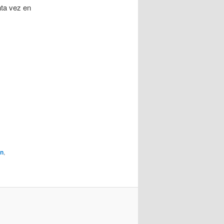
nta vez en
in
,