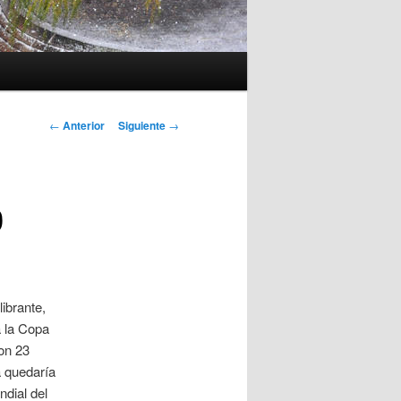
Navegación
←
Anterior
Siguiente
→
de
entradas
0
ibrante,
a la Copa
on 23
a quedaría
ndial del