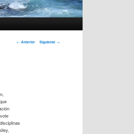
Navegación
←
Anterior
Siguiente
→
de
entradas
n,
 que
ación
ivote
disciplinas
óley,