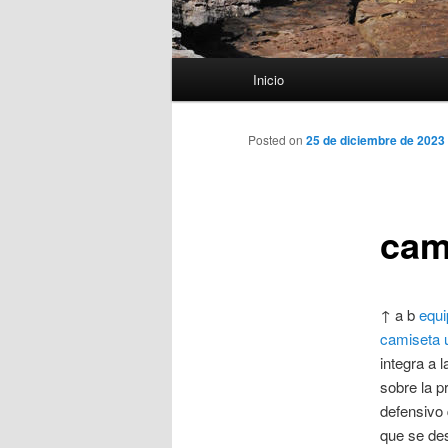
Menú
Inicio
principal
Posted on
25 de diciembre de 2023
cam
↑ a b
equi
camiseta 
integra a 
sobre la p
defensivo 
que se des