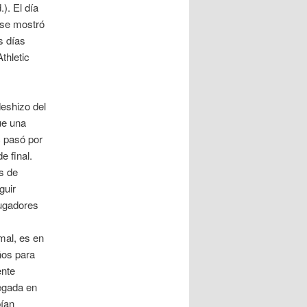
.). El día
o se mostró
s días
thletic
deshizo del
ue una
c pasó por
e final.
s de
guir
jugadores
 mal, es en
ños para
ente
egada en
bían