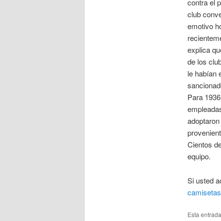
contra el 
club conv
emotivo ho
recientemen
explica qu
de los clu
le habían 
sancionado
Para 1936 
empleadas 
adoptaron 
provenient
Cientos de
equipo.
Si usted a
camisetas 
Esta entrad