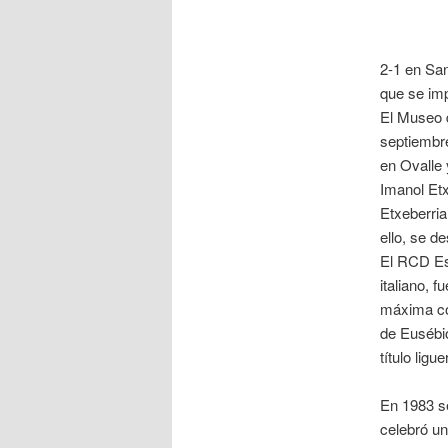
2-1 en San
que se imp
El Museo d
septiembre
en Ovalle 
Imanol Etx
Etxeberria
ello, se d
El RCD Es
italiano, f
máxima com
de Eusébio
título ligu
En 1983 se
celebró un