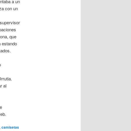
entaba a un
za con un
l supervisor
ipaciones
dona, que
un estando
tados.
o
rrutia.
r al
re
web.
,
camisetas