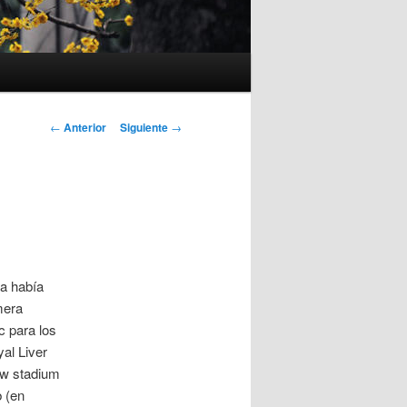
Navegación
←
Anterior
Siguiente
→
de
entradas
ya había
mera
c para los
yal Liver
new stadium
b (en