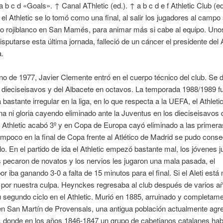
a b c d «Goals». ↑ Canal AThletic (ed.). ↑ a b c d e f Athletic Club (ed
o el Athletic se lo tomó como una final, al salir los jugadores al camp
o rojiblanco en San Mamés, para animar más si cabe al equipo. Uno
isputarse esta última jornada, falleció de un cáncer el presidente del A
a.
no de 1977, Javier Clemente entró en el cuerpo técnico del club. Se 
 dieciseisavos y del Albacete en octavos. La temporada 1988/1989 f
bastante irregular en la liga, en lo que respecta a la UEFA, el Athleti
ena ni gloria cayendo eliminado ante la Juventus en los dieciseisavos d
l Athletic acabó 3º y en Copa de Europa cayó eliminado a las primera
mpoco en la final de Copa frente al Atlético de Madrid se pudo conse
ulo. En el partido de ida el Athletic empezó bastante mal, los jóvenes 
s pecaron de novatos y los nervios les jugaron una mala pasada, el
r iba ganando 3-0 a falta de 15 minutos para el final. Si el Aleti está
 por nuestra culpa. Heynckes regresaba al club después de varios a
u segundo ciclo en el Athletic. Murió en 1885, arruinado y completam
en San Martín de Provensals, una antigua población actualmente agr
, donde en los años 1846-1847 un grupo de cabetianos catalanes ha