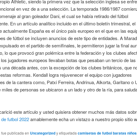
propio Athletic, siendo la primera vez que la selección inglesa se enfr
encional en vez de a una selección. La temporada 1986/1987 comien
menaje al gran goleador Dani, el cual se había retirado del fútbol
te. En un artículo analítico incluido en el último boletín trimestral, e
e actualmente España es el único país europeo en el que en las equ
bes de fútbol se incluyen anuncios de este tipo de entidades. A Mara
expulsado en el partido de semifinales, le permitieron jugar la final a
, lo que provocó gran polémica entre la federación y los clubes afec
los jugadores europeos llevaban botas que pesaban un tercio de las
una década antes, con la excepción de los clubes británicos, que n
estas reformas. Kendall logra rejuvenecer el equipo con jugadores
es de la cantera como, Patxi Ferreira, Andrinua, Alkorta, Garitano o U
 miles de personas se ubicaron a un lado y otro de la ría, para saluda
carició este artículo y usted quisiera obtener muchos más datos sob
de futbol 2022
amablemente echa un vistazo a nuestro propio sitio 
a fue publicada en
Uncategorized
y etiquetada
camisetas de futbol baratas niños