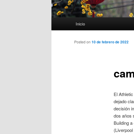
Menú
Inicio
principal
Posted on
10 de febrero de 2022
cam
El Athleti
dejado cla
decisión i
dos años s
Building a
(Liverpool