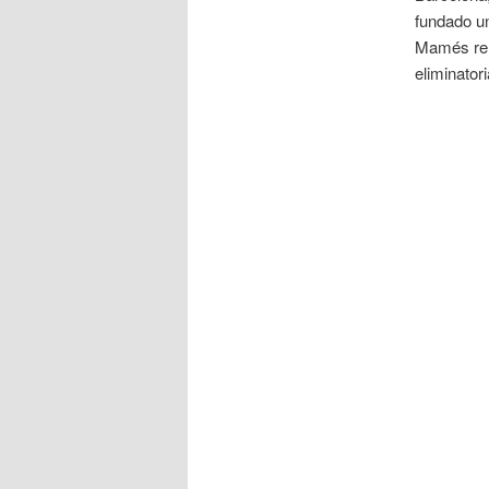
fundado u
Mamés rema
eliminatori