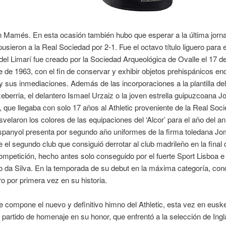
 Mamés. En esta ocasión también hubo que esperar a la última jorna
usieron a la Real Sociedad por 2-1. Fue el octavo título liguero para el
el Limarí fue creado por la Sociedad Arqueológica de Ovalle el 17 d
 de 1963, con el fin de conservar y exhibir objetos prehispánicos e
y sus inmediaciones. Además de las incorporaciones a la plantilla del
eberria, el delantero Ismael Urzaiz o la joven estrella guipuzcoana 
, que llegaba con solo 17 años al Athletic proveniente de la Real Soc
esvelaron los colores de las equipaciones del ‘Alcor’ para el año del an
panyol presenta por segundo año uniformes de la firma toledana Jom
ue el segundo club que consiguió derrotar al club madrileño en la final 
petición, hecho antes solo conseguido por el fuerte Sport Lisboa e
 da Silva. En la temporada de su debut en la máxima categoría, conq
ero por primera vez en su historia.
 compone el nuevo y definitivo himno del Athletic, esta vez en eusk
 partido de homenaje en su honor, que enfrentó a la selección de Ingl