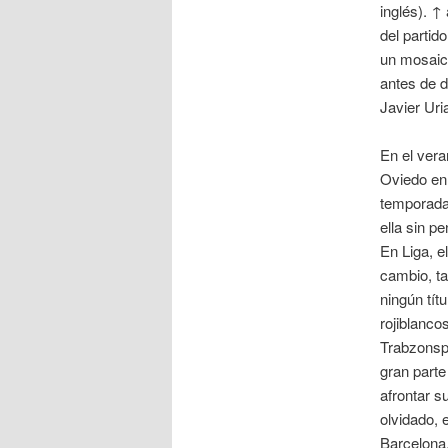
inglés). ↑ 
del partid
un mosaic
antes de d
Javier Uri
En el vera
Oviedo en
temporada 
ella sin p
En Liga, e
cambio, ta
ningún tít
rojiblanco
Trabzonspo
gran parte
afrontar s
olvidado, 
Barcelona