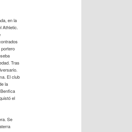
da, en la
 Athletic.
e
ncontrados
 portero
Joseba
iedad. Tras
iversario.
a. El club
de la
 Benfica
uistó el
era. Se
aterra