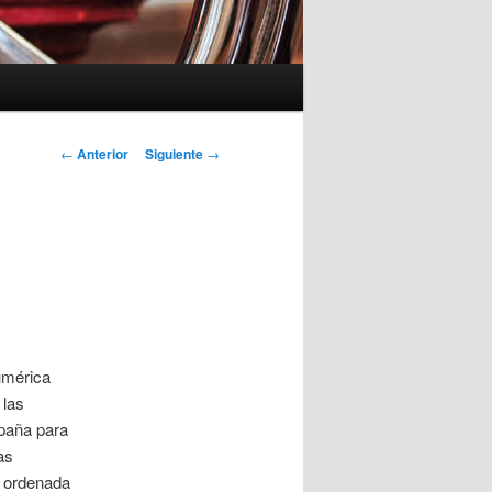
Navegación
←
Anterior
Siguiente
→
de
entradas
umérica
 las
spaña para
as
, ordenada