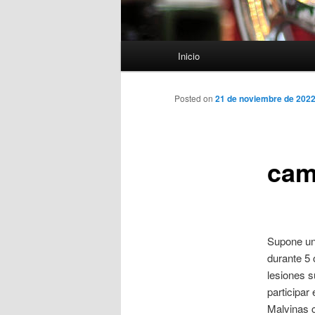
Menú
Inicio
principal
Posted on
21 de noviembre de 202
cam
Supone una
durante 5
lesiones s
participar
Malvinas c