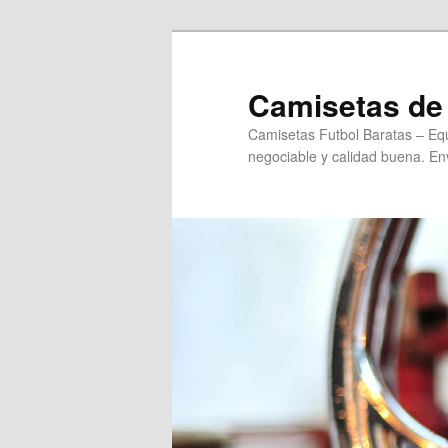
Ir
al
contenido
Camisetas de 
principal
Camisetas Futbol Baratas – Equ
negociable y calidad buena. Env