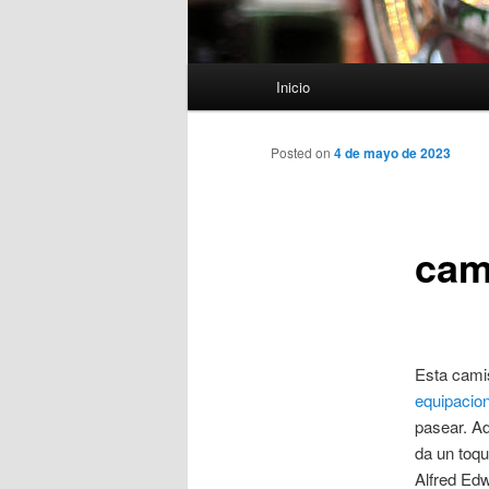
Menú
Inicio
principal
Posted on
4 de mayo de 2023
cam
Esta camis
equipacio
pasear. Ad
da un toqu
Alfred Edw