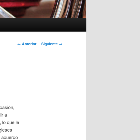
Navegación
←
Anterior
Siguiente
→
de
entradas
casión,
ir a
lo que le
ngleses
n acuerdo