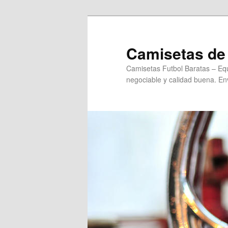
Ir
al
contenido
Camisetas de 
principal
Camisetas Futbol Baratas – Equ
negociable y calidad buena. Env