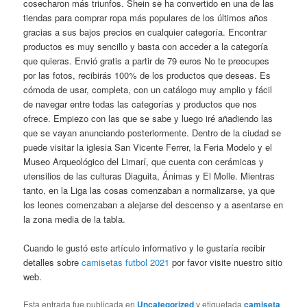
cosecharon más triunfos. Shein se ha convertido en una de las
tiendas para comprar ropa más populares de los últimos años
gracias a sus bajos precios en cualquier categoría. Encontrar
productos es muy sencillo y basta con acceder a la categoría
que quieras. Envió gratis a partir de 79 euros No te preocupes
por las fotos, recibirás 100% de los productos que deseas. Es
cómoda de usar, completa, con un catálogo muy amplio y fácil
de navegar entre todas las categorías y productos que nos
ofrece. Empiezo con las que se sabe y luego iré añadiendo las
que se vayan anunciando posteriormente. Dentro de la ciudad se
puede visitar la iglesia San Vicente Ferrer, la Feria Modelo y el
Museo Arqueológico del Limarí, que cuenta con cerámicas y
utensilios de las culturas Diaguita, Ánimas y El Molle. Mientras
tanto, en la Liga las cosas comenzaban a normalizarse, ya que
los leones comenzaban a alejarse del descenso y a asentarse en
la zona media de la tabla.
Cuando le gustó este artículo informativo y le gustaría recibir
detalles sobre
camisetas futbol 2021
por favor visite nuestro sitio
web.
Esta entrada fue publicada en
Uncategorized
y etiquetada
camiseta