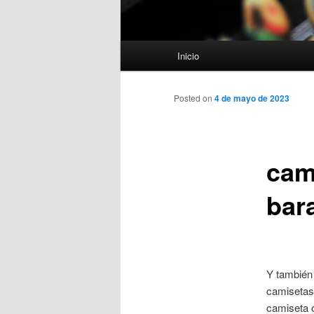
Menú
Inicio
principal
Posted on
4 de mayo de 2023
cami
bar
Y también 
camisetas.
camiseta o