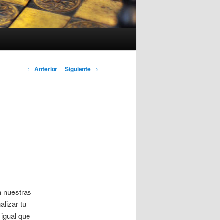
Navegación
←
Anterior
Siguiente
→
de
entradas
n nuestras
lizar tu
 igual que