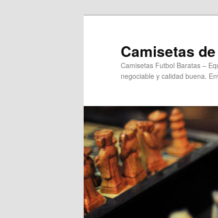
Ir
al
contenido
Camisetas de 
principal
Camisetas Futbol Baratas – Equ
negociable y calidad buena. Env