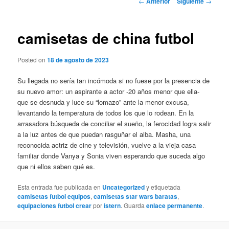
←
Anterior
Siguiente
→
de
entradas
camisetas de china futbol
Posted on
18 de agosto de 2023
Su llegada no sería tan incómoda si no fuese por la presencia de
su nuevo amor: un aspirante a actor -20 años menor que ella-
que se desnuda y luce su “lomazo” ante la menor excusa,
levantando la temperatura de todos los que lo rodean. En la
arrasadora búsqueda de conciliar el sueño, la ferocidad logra salir
a la luz antes de que puedan rasguñar el alba. Masha, una
reconocida actriz de cine y televisión, vuelve a la vieja casa
familiar donde Vanya y Sonia viven esperando que suceda algo
que ni ellos saben qué es.
Esta entrada fue publicada en
Uncategorized
y etiquetada
camisetas futbol equipos
,
camisetas star wars baratas
,
equipaciones futbol crear
por
istern
. Guarda
enlace permanente
.