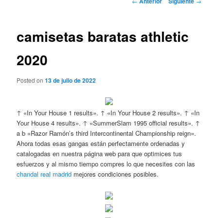
←
Anterior
Siguiente
→
de
entradas
camisetas baratas athletic
2020
Posted on
13 de julio de 2022
↑ «In Your House 1 results». ↑ «In Your House 2 results». ↑ «In
Your House 4 results». ↑ «SummerSlam 1995 official results». ↑
a b «Razor Ramón’s third Intercontinental Championship reign».
Ahora todas esas gangas están perfectamente ordenadas y
catalogadas en nuestra página web para que optimices tus
esfuerzos y al mismo tiempo compres lo que necesites con las
chandal real madrid
mejores condiciones posibles.