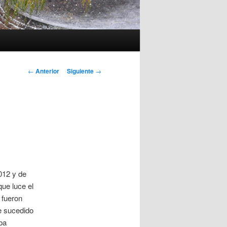
Navegación
←
Anterior
Siguiente
→
de
entradas
012 y de
que luce el
 fueron
e sucedido
ba