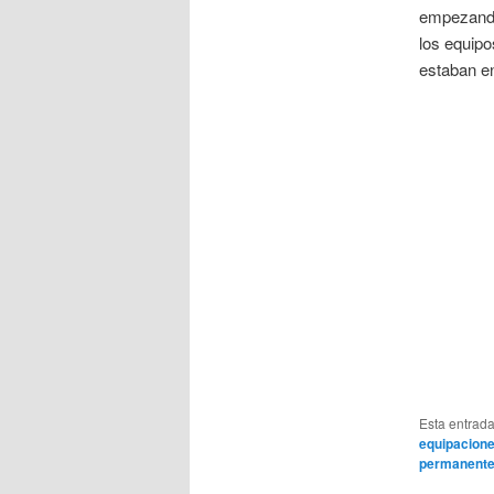
empezand
los equipo
estaban en
Esta entrad
equipacione
permanent