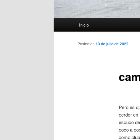
Menú
Inicio
principal
Posted on
13 de julio de 2022
cam
Pero es q
perder en 
escudo del
poco a poc
como club 