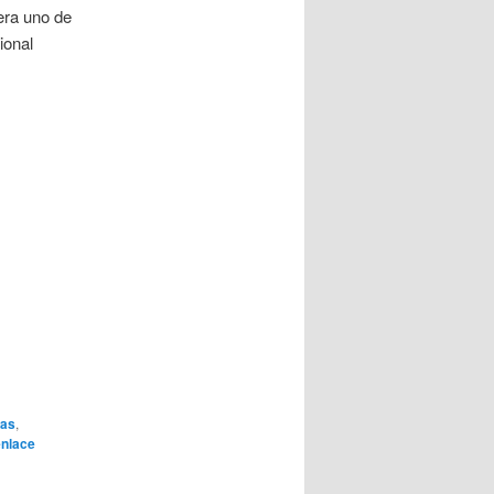
era uno de
ional
ras
,
enlace