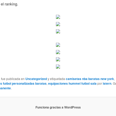
 el ranking.
a fue publicada en
Uncategorized
y etiquetada
camisetas nba baratas new york
,
s futbol personalizadas baratas
,
equipaciones hummel futbol sala
por
istern
. G
manente
.
Funciona gracias a WordPress