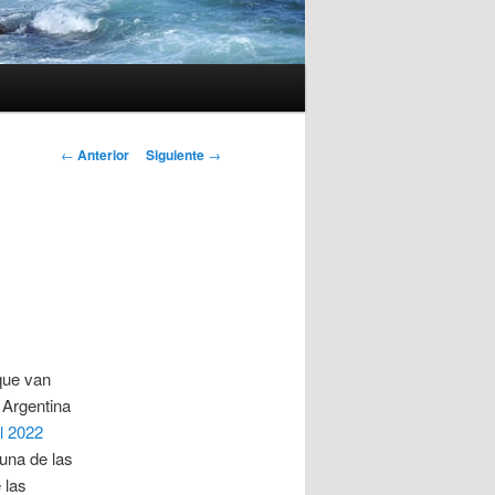
Navegación
←
Anterior
Siguiente
→
de
entradas
que van
 Argentina
l 2022
una de las
 las