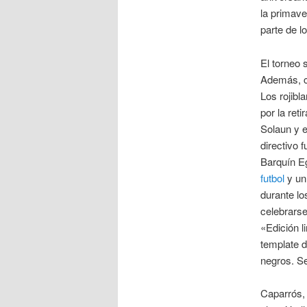
la primave
parte de l
El torneo 
Además, co
Los rojibl
por la ret
Solaun y e
directivo 
Barquín E
futbol
y un
durante lo
celebrarse
«Edición l
template d
negros. Se
Caparrós, 