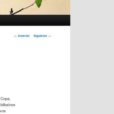
Navegación
←
Anterior
Siguiente
→
de
entradas
 Copa,
 bilbaínos
ivos