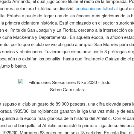
llegado Armando, el cual jugó como titular el resto de la temporada. Po
 primera delantera histórica se disolvió,
equipaciones futbol
al igual qu
tilla. Estaba a punto de llegar una de las épocas más gloriosas de la hi
e la primera delantera histórica. Está emplazado en el sector surorient
en el límite de San Joaquín y La Florida, cercano a la intersección de 
Vicuña Mackenna y Departamental. En aquella época, la afición esta
nto, por lo que el club se vio obligado a ampliar San Mamés para da
 socios y aficionados. Tuvieron que disputarse hasta 3 prórrogas se
oca aún no existían los penaltis- hasta que finalmente Gaínza dio el 
njunto bilbaíno.
supuso al club un gasto de 89 000 pesetas, una cifra elevada para l
orada 1935/36, los rojiblancos ganaron la liga una vez más, y de esa
a guinda a la época más gloriosa de la historia del Athletic. Con el ca
nd en el banquillo, el Athletic conquistó la primera Liga de su historia,
1929/30. Marcaron 63 goles en tan solo 18 partidos. En esta liga, el 