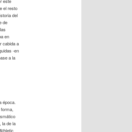
r este
e el resto
storia del
e de
las
ba en
r cabida a
guidas -en
pase a la
a época.
 forma,
rismático
 la de la
Athletic