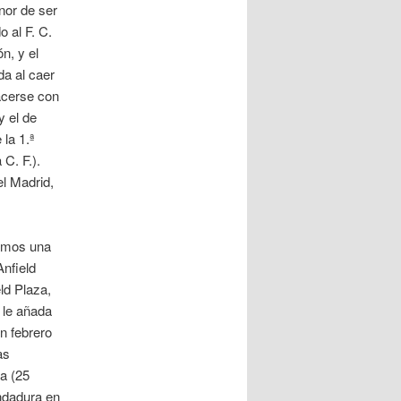
nor de ser
 al F. C.
n, y el
da al caer
hacerse con
 el de
 la 1.ª
C. F.).
l Madrid,
ramos una
nfield
eld Plaza,
e le añada
En febrero
as
ta (25
ndadura en