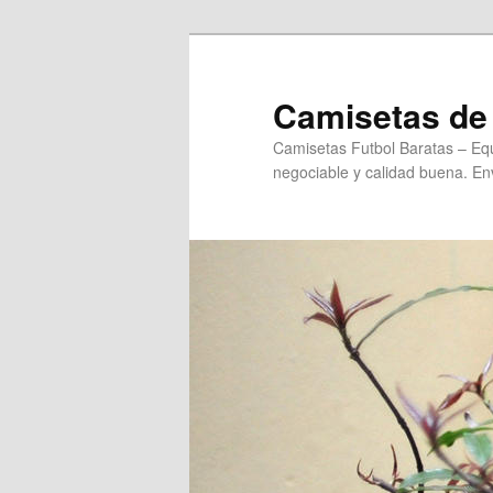
Ir
al
contenido
Camisetas de 
principal
Camisetas Futbol Baratas – Equ
negociable y calidad buena. Env