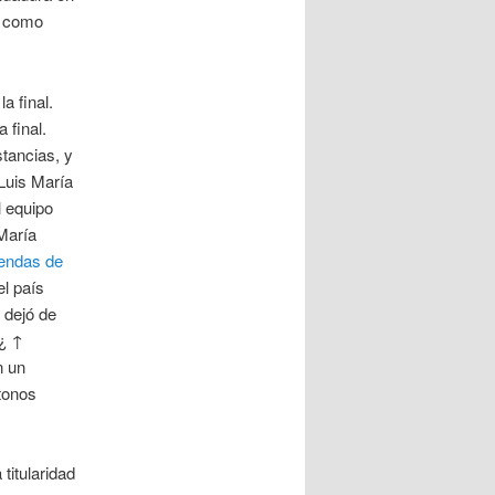
, como
a final.
 final.
tancias, y
Luis María
l equipo
María
iendas de
l país
 dejó de
 ¿ ↑
n un
tonos
titularidad