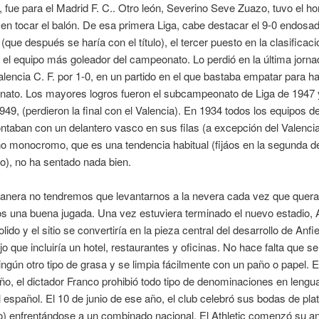
 fue para el Madrid F. C.. Otro león, Severino Seve Zuazo, tuvo el ho
 en tocar el balón. De esa primera Liga, cabe destacar el 9-0 endosado
(que después se haría con el título), el tercer puesto en la clasificació
 el equipo más goleador del campeonato. Lo perdió en la última jorna
Valencia C. F. por 1-0, en un partido en el que bastaba empatar para 
nato. Los mayores logros fueron el subcampeonato de Liga de 1947 y
49, (perdieron la final con el Valencia). En 1934 todos los equipos de
ontaban con un delantero vasco en sus filas (a excepción del Valencia 
o monocromo, que es una tendencia habitual (fijáos en la segunda de
o), no ha sentado nada bien.
anera no tendremos que levantarnos a la nevera cada vez que que
s una buena jugada. Una vez estuviera terminado el nuevo estadio, A
ido y el sitio se convertiría en la pieza central del desarrollo de Anfi
o que incluiría un hotel, restaurantes y oficinas. No hace falta que s
ningún otro tipo de grasa y se limpia fácilmente con un paño o papel. 
ño, el dictador Franco prohibió todo tipo de denominaciones en lengu
al español. El 10 de junio de ese año, el club celebró sus bodas de pla
o) enfrentándose a un combinado nacional. El Athletic comenzó su a