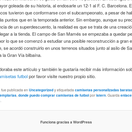
ayor goleada de su historia, al endosarle un 12-1 al F. C. Barcelona. E
ancos tuvieron que conformarse con el subcampeonato, a pesar de ha
s puntos que en la temporada anterior. Sin embargo, aunque su prec
ia de un superdescuento, la realidad es que se trata de una creaci
llegar a la tienda. El campo de San Mamés se empezaba a quedar p
por lo que se comenzó a estudiar una posible reconstrucción a gran e
, se acordó construirlo en unos terrenos situados junto al asilo de 
 la Gran Vía bilbaína.
doraba este artículo y también le gustaría recibir más información so
amisetas futbol
por favor visite nuestro propio sitio.
a fue publicada en
Uncategorized
y etiquetada
camisetas personalizadas barata
templarias
,
donde puedo comprar camisetas de futbol
por
istern
. Guarda
enlace
e
.
Funciona gracias a WordPress