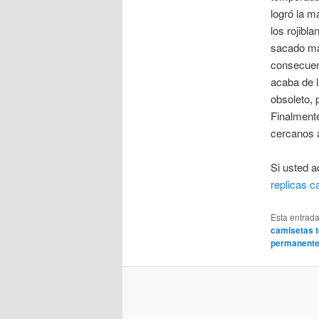
logró la m
los rojibl
sacado má
consecuenc
acaba de 
obsoleto, 
Finalmente
cercanos a
Si usted a
replicas c
Esta entrad
camisetas 
permanent