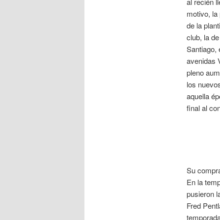
al recién 
motivo, la
de la plan
club, la d
Santiago, 
avenidas 
pleno aume
los nuevos
aquella ép
final al co
Su compra 
En la temp
pusieron l
Fred Pentla
temporada 