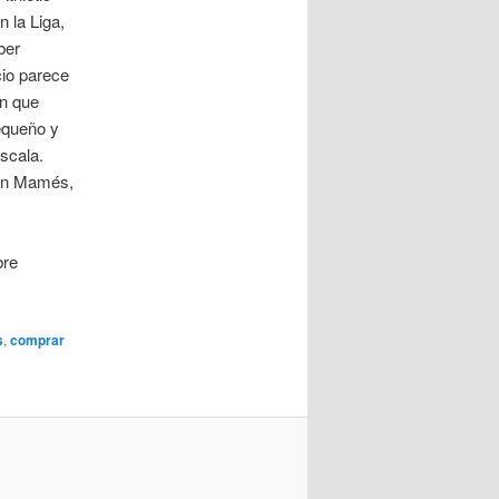
n la Liga,
ber
io parece
ón que
equeño y
scala.
San Mamés,
bre
s
,
comprar