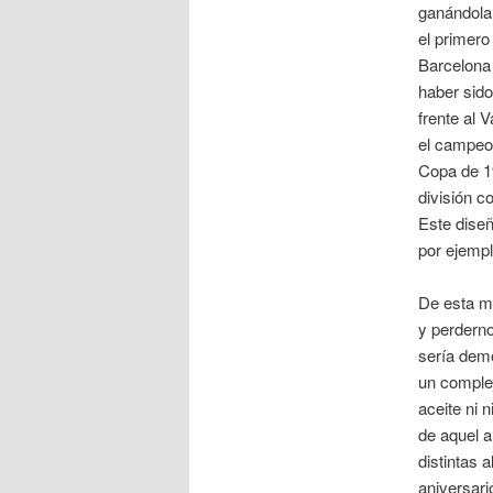
ganándola,
el primero
Barcelona 
haber sido
frente al 
el campeo
Copa de 19
división c
Este diseñ
por ejempl
De esta m
y perderno
sería demol
un complej
aceite ni 
de aquel a
distintas 
aniversari