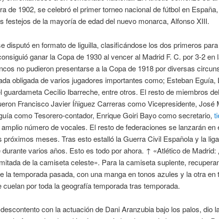
ra de 1902, se celebró el primer torneo nacional de fútbol en España
os festejos de la mayoría de edad del nuevo monarca, Alfonso XIII.
se disputó en formato de liguilla, clasificándose los dos primeros para l
nsiguió ganar la Copa de 1930 al vencer al Madrid F. C. por 3-2 en la
ancos no pudieron presentarse a la Copa de 1918 por diversas circuns
irada obligada de varios jugadores importantes como; Esteban Eguía, 
l guardameta Cecilio Ibarreche, entre otros. El resto de miembros de
fueron Francisco Javier Íñiguez Carreras como Vicepresidente, José 
guía como Tesorero-contador, Enrique Goiri Bayo como secretario,
t
 amplio número de vocales. El resto de federaciones se lanzarán en e
s próximos meses. Tras esto estalló la Guerra Civil Española y la liga
 durante varios años. Esto es todo por ahora. ↑ «Atlético de Madrid:
imitada de la camiseta celeste». Para la camiseta suplente, recupera
e la temporada pasada, con una manga en tonos azules y la otra en 
 cuelan por toda la geografía temporada tras temporada.
descontento con la actuación de Dani Aranzubia bajo los palos, dio la 